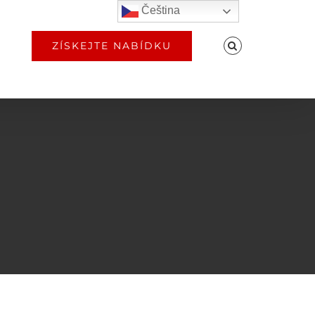
Čeština‎
ZÍSKEJTE NABÍDKU
t