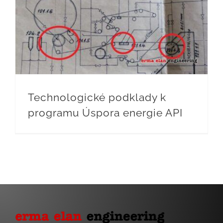
Technologické podklady k programu Úspora energie API
Technologické podklady k
programu Úspora energie API
Toggle