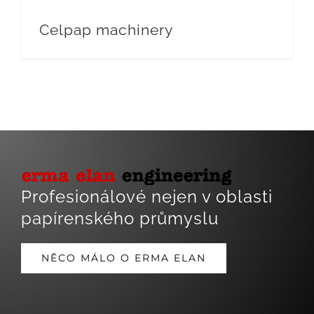
Celpap machinery
Toggle
Profesionálové nejen v oblasti
Navigatio
papírenského průmyslu
Domů
Historie
NĚCO MÁLO O ERMA ELAN
Kontakt