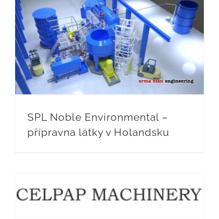
SPL Noble Environmental – přípravna látky v Holandsku
SPL Noble Environmental –
přípravna látky v Holandsku