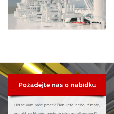
Požádejte nás o nabídku
Líbí se Vám naše práce? Plánujete, nebo již máte,
projekt, se kterým bychom Vám mohli pomoci?