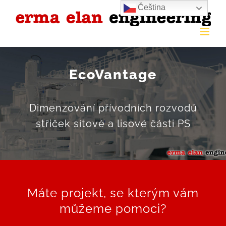
Čeština‎
Přeskočit
na
obsah
EcoVantage
Dimenzování přívodních rozvodů
střiček sítové a lisové části PS
Máte projekt, se kterým vám
můžeme pomoci?