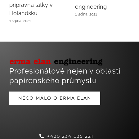
přípravna látky v
engineering
Holandsku
1 ledna, 2021
1 srpna, 2021
Toggle
Profesionálové nejen v oblasti
Navigatio
papírenského průmyslu
Domů
Historie
NĚCO MÁLO O ERMA ELAN
Kontakt
Reference
+420 234 035 221