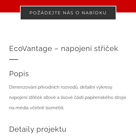
POŽÁDEJTE NÁS O NABÍDKU
EcoVantage – napojení střiček
Popis
Dimenzování přívodních rozvodů, detailní výkresy
napojení střiček sítové a lisové části papírenského stroje
na média včetně isometrií.
Detaily projektu