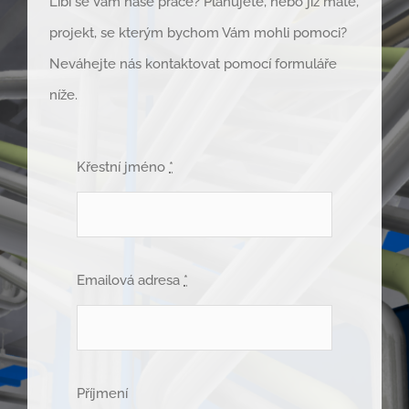
Líbí se Vám naše práce? Plánujete, nebo již máte,
projekt, se kterým bychom Vám mohli pomoci?
Neváhejte nás kontaktovat pomocí formuláře
níže.
Křestní jméno
*
Emailová adresa
*
Příjmení