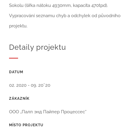
Sokolu (šířka nátoku 4930mm, kapacita 470tpd).
Vypracování seznamu chyb a odchylek od původního
projektu.
Detaily projektu
DATUM
02. 2020 - 09. 20¨20
ZÁKAZNÍK
ООО „Палп энд Пайпер Процессес“
MÍSTO PROJEKTU