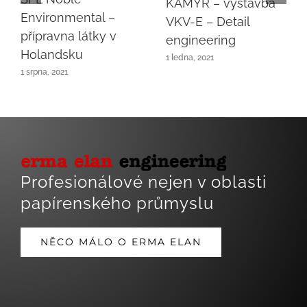
KAMYR – výstavba
Environmental –
VKV-E – Detail
přípravna látky v
engineering
Holandsku
1 ledna, 2021
1 srpna, 2021
Toggle
Profesionálové nejen v oblasti
Navigatio
papírenského průmyslu
Domů
Historie
NĚCO MÁLO O ERMA ELAN
Kontakt